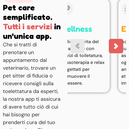
Pet care
semplificato.
Tutti i servizi
in
Wellness
Emergency
un'unica app.
Migliora la vita del
Accesso rapido a
Che si tratti di
tuo animale con
cure d'emergenza e
prenotare un
servizi di toiletatura,
assistenza urgente
appuntamento dal
massoterapia e relax
ogni volta che il tuo
veterinario, trovare un
progettati per
animale necessita di
pet sitter di fiducia o
promuovere il
attenzione
ricevere consigli sulla
benessere.
immediata.
toelettatura da esperti,
la nostra app ti assicura
di avere tutto ciò di cui
hai bisogno per
prenderti cura del tuo