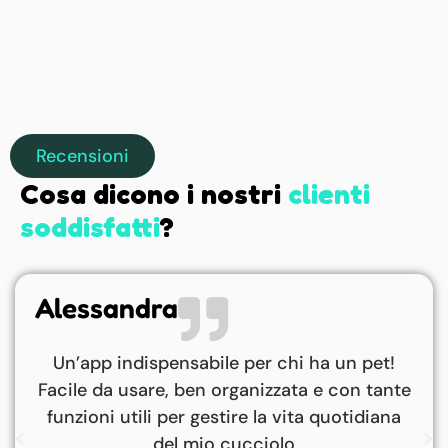
Recensioni
Cosa dicono i nostri
clienti
soddisfatti
?
Ilaria
L’ho scaricata senza troppe aspettative e
invece è stata una scoperta! Semplice,
veloce e con tutto il necessario per gestire
il mio cane.