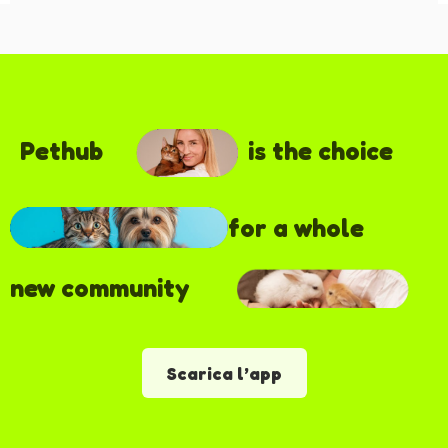
Pethub
is the choice
for a whole
new community
Scarica l’app