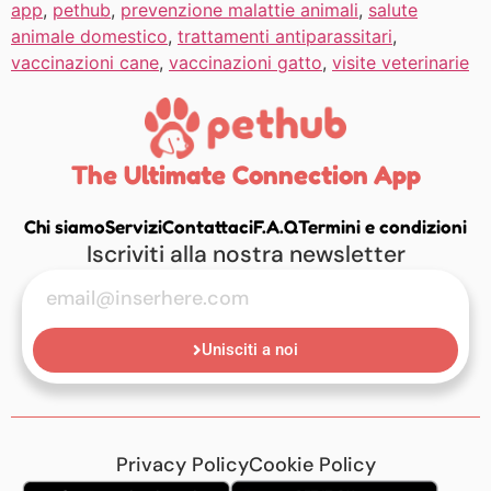
app
,
pethub
,
prevenzione malattie animali
,
salute
animale domestico
,
trattamenti antiparassitari
,
vaccinazioni cane
,
vaccinazioni gatto
,
visite veterinarie
The Ultimate Connection App
Chi siamo
Servizi
Contattaci
F.A.Q
Termini e condizioni
Iscriviti alla nostra newsletter
Unisciti a noi
Privacy Policy
Cookie Policy