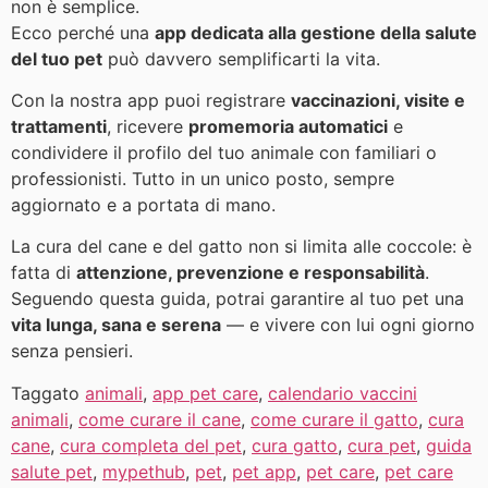
non è semplice.
Ecco perché una
app dedicata alla gestione della salute
del tuo pet
può davvero semplificarti la vita.
Con la nostra app puoi registrare
vaccinazioni, visite e
trattamenti
, ricevere
promemoria automatici
e
condividere il profilo del tuo animale con familiari o
professionisti. Tutto in un unico posto, sempre
aggiornato e a portata di mano.
La cura del cane e del gatto non si limita alle coccole: è
fatta di
attenzione, prevenzione e responsabilità
.
Seguendo questa guida, potrai garantire al tuo pet una
vita lunga, sana e serena
— e vivere con lui ogni giorno
senza pensieri.
Taggato
animali
,
app pet care
,
calendario vaccini
animali
,
come curare il cane
,
come curare il gatto
,
cura
cane
,
cura completa del pet
,
cura gatto
,
cura pet
,
guida
salute pet
,
mypethub
,
pet
,
pet app
,
pet care
,
pet care